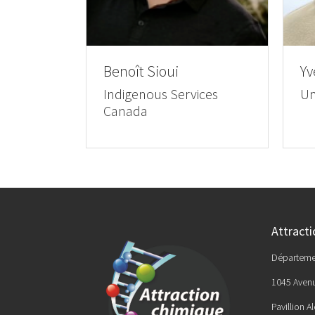
Benoît Sioui
Yv
Indigenous Services
Un
Canada
Attract
Départeme
1045 Aven
Pavillion A