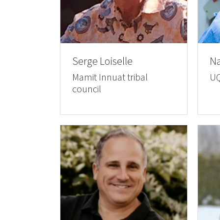
Serge Loiselle
Na
Mamit Innuat tribal
U
council