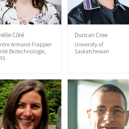
élie Côté
Duncan Cree
ntre Armand-Frappier
University of
nté Biotechnologie,
Saskatchewan
RS