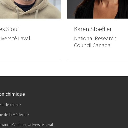
es Sioui
Karen Stoeffler
iversité Laval
National Research
Council Canada
ion chimique
nt de chimie
ue de la Médecine
lexandre Vachon, Université Laval